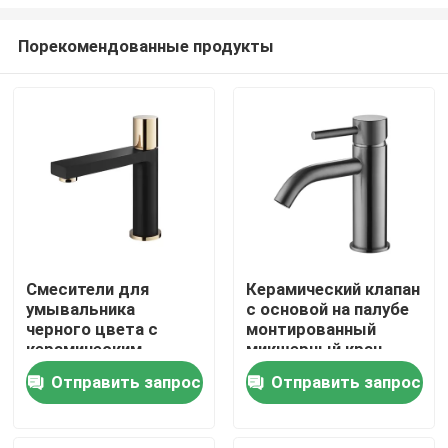
Порекомендованные продукты
Смесители для
Керамический клапан
умывальника
с основой на палубе
Главная страница
черного цвета с
монтированный
керамическим
микшерный кран
картриджем 25 мм
0460 Горячая
Продукция
Отправить запрос
Отправить запрос
холодная кухонная
крана с рукояткой из
цинкового сплава
О Компании