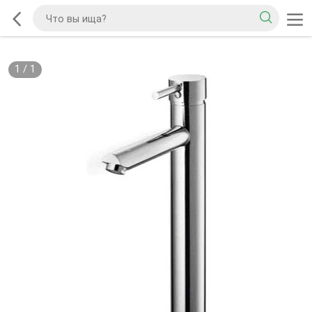
1
/
1