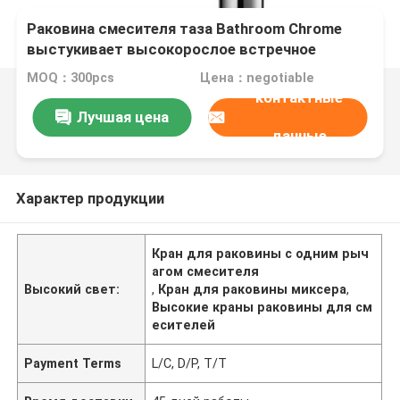
Раковина смесителя таза Bathroom Chrome
выстукивает высокорослое встречное
верхнее однорычажное одиночное отверстие
MOQ：300pcs
Цена：negotiable
контактные
Лучшая цена
данные
Характер продукции
Кран для раковины с одним рыч
агом смесителя
Высокий свет:
,
Кран для раковины миксера
,
Высокие краны раковины для см
есителей
Payment Terms
L/C, D/P, T/T