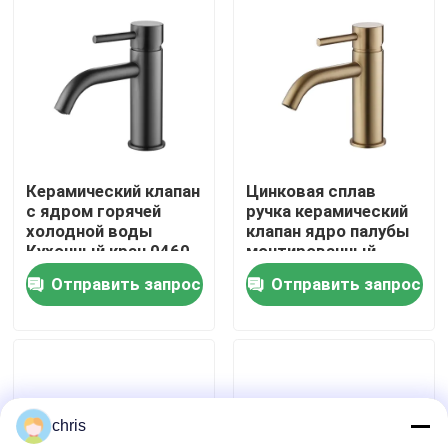
Наша фабрика
контроль качества
контактные данные
Керамический клапан
Цинковая сплав
с ядром горячей
ручка керамический
холодной воды
клапан ядро палубы
Новости
Кухонный кран 0460
монтированный
серии Цинковый
кухонный микшер
Отправить запрос
Отправить запрос
сплав смешивающий
крана 0460
Faucet смесителя кухни
кран
Faucet таза мытья
chris
Faucet смесителя ливня