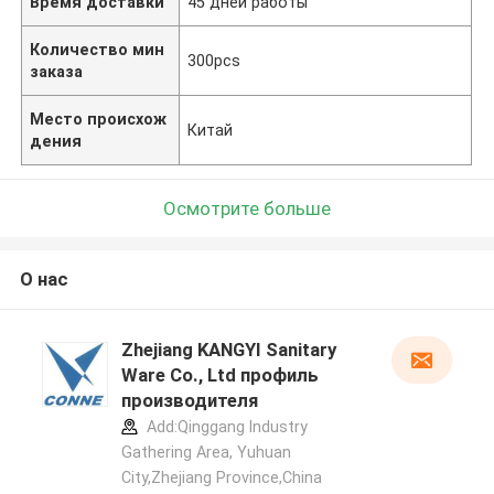
Время доставки
45 дней работы
Количество мин
300pcs
заказа
Место происхож
Китай
дения
Осмотрите больше
О нас
Zhejiang KANGYI Sanitary
Ware Co., Ltd профиль
производителя
Add:Qinggang lndustry
Gathering Area, Yuhuan
City,Zhejiang Province,China