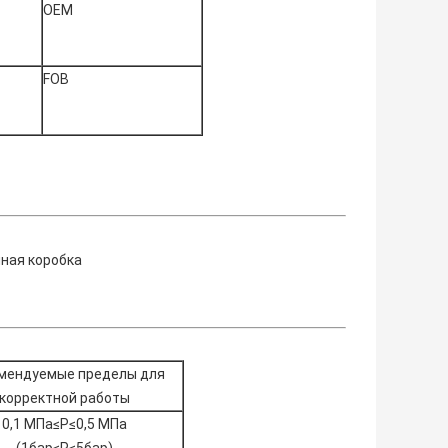
ОЕМ
FOB
нная коробка
мендуемые пределы для
корректной работы
0,1 МПа≤P≤0,5 МПа