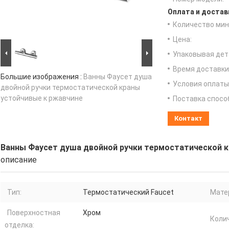
Оплата и достав
Количество мин 
Цена:
Упаковывая дет
Время доставки
Большие изображения :
Ванны Фаусет душа
Условия оплаты
двойной ручки термостатической краны
устойчивые к ржавчине
Поставка спосо
Контакт
Ванны Фаусет душа двойной ручки термостатической к
описание
Тип:
Термостатический Faucet
Мате
Поверхностная
Хром
Колич
отделка: