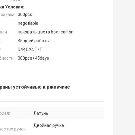
ка Условия:
заказа:
300pcs
negotiable
али:
паковать цвета box+carton
:
45 дней работы
:
D/P, L/C, T/T
бности:
300pcs+45days
раны устойчивые к ржавчине
риал:
Латунь
Двойная ручка
ество ручек: