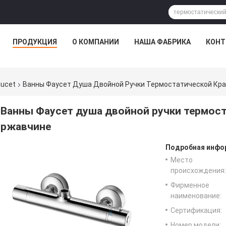
ПРОДУКЦИЯ
О КОМПАНИИ
НАША ФАБРИКА
КОНТ
aucet
Ванны Фаусет Душа Двойной Ручки Термостатической Кр
Ванны Фаусет душа двойной ручки термост
ржавчине
Подробная инфор
Место
происхождения:
Фирменное
наименование:
Сертификация:
Номер модели: