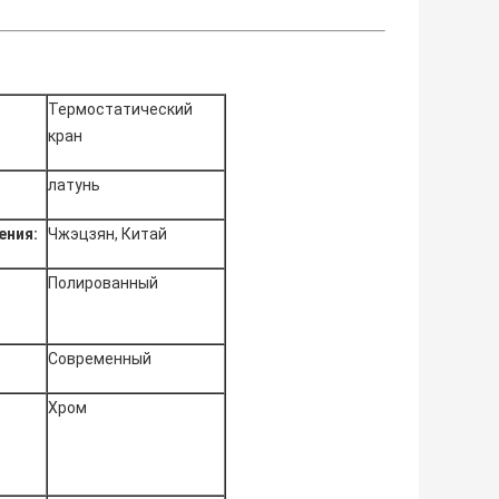
Термостатический
кран
латунь
ения:
Чжэцзян, Китай
Полированный
Современный
Хром