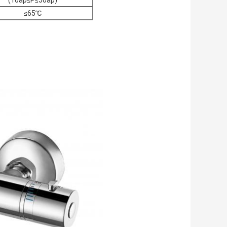
(1бар≤P≤5бар)
≤65℃