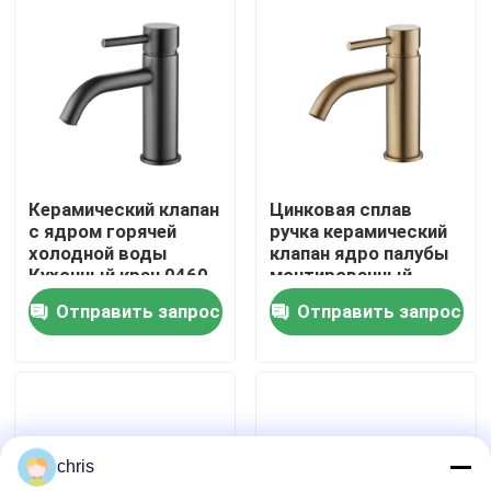
Наша фабрика
контроль качества
контактные данные
Керамический клапан
Цинковая сплав
с ядром горячей
ручка керамический
холодной воды
клапан ядро палубы
Новости
Кухонный кран 0460
монтированный
серии Цинковый
кухонный микшер
Отправить запрос
Отправить запрос
сплав смешивающий
крана 0460
Faucet смесителя кухни
кран
Faucet таза мытья
chris
Faucet смесителя ливня