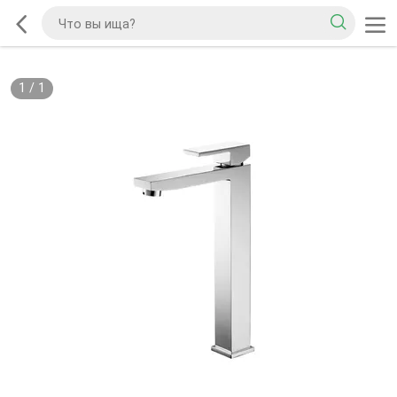
1
/
1