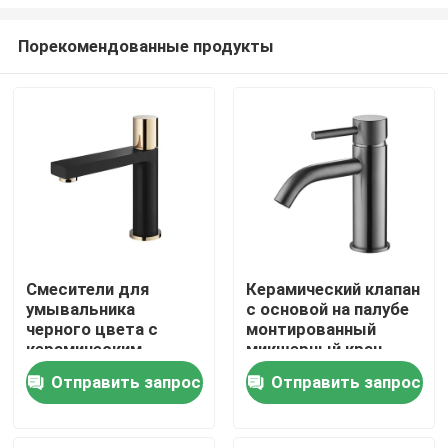
Порекомендованные продукты
Смесители для
Керамический клапан
умывальника
с основой на палубе
Главная страница
черного цвета с
монтированный
керамическим
микшерный кран
картриджем 25 мм
0460 Горячая
Продукция
Отправить запрос
Отправить запрос
холодная кухонная
крана с рукояткой из
цинкового сплава
О Компании