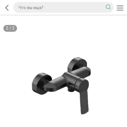
2
/
2