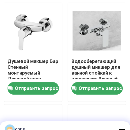
Наша фабрика
контроль качества
контактные данные
Душевой микшер Бар
Водосберегающий
Стенный
душный микшер для
Новости
монтируемый
ванной стойкий к
Душевой кран
царапинам Душный
Однорычажный
кран без родника
Отправить запрос
Отправить запрос
Faucet смесителя кухни
Душевой микшер
Для открытой
установки G1/2,
Chorme
Faucet таза мытья
Faucet смесителя ливня
chris