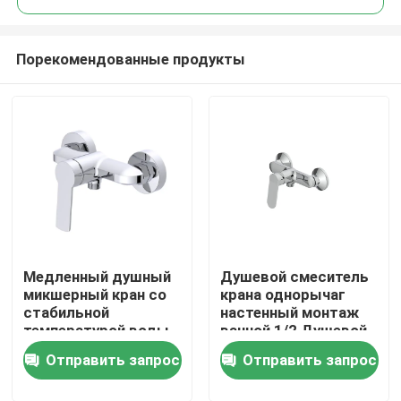
Порекомендованные продукты
Медленный душный
Душевой смеситель
Главная страница
микшерный кран со
крана однорычаг
стабильной
настенный монтаж
температурой воды
ванной 1/2 Душевой
Продукция
с антикаменной
выпуск Нижняя
Отправить запрос
Отправить запрос
конструкцией и FOB
О Компании