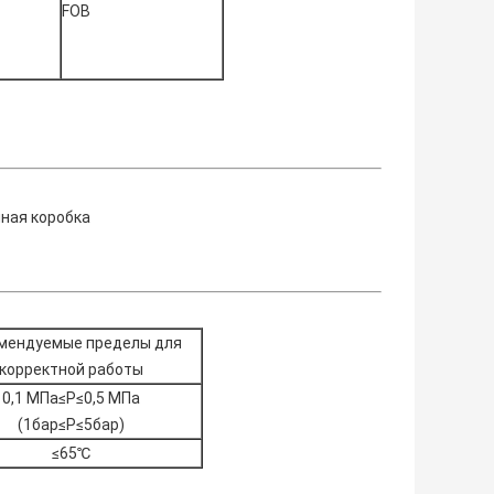
FOB
нная коробка
мендуемые пределы для
корректной работы
0,1 МПа≤P≤0,5 МПа
(1бар≤P≤5бар)
≤65℃