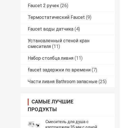
Faucet 2 ручек
(26)
Термостатический Faucet
(9)
Faucet воды датчика
(4)
Установленный стеной кран
смесителя
(11)
Набор столбца ливня
(11)
faucet задержки по времени
(7)
Части ливня Bathroom запасные
(25)
САМЫЕ ЛУЧШИЕ
ПРОДУКТЫ
Смеситель для душа с
картриджем 35 мм с одной