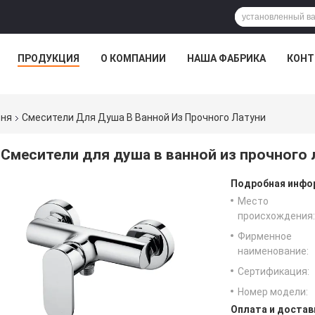
ПРОДУКЦИЯ
О КОМПАНИИ
НАША ФАБРИКА
КОНТ
вня
Смесители Для Душа В Ванной Из Прочного Латуни
Смесители для душа в ванной из прочного 
Подробная инфор
Место
происхождения:
Фирменное
наименование:
Сертификация:
Номер модели:
Оплата и достав