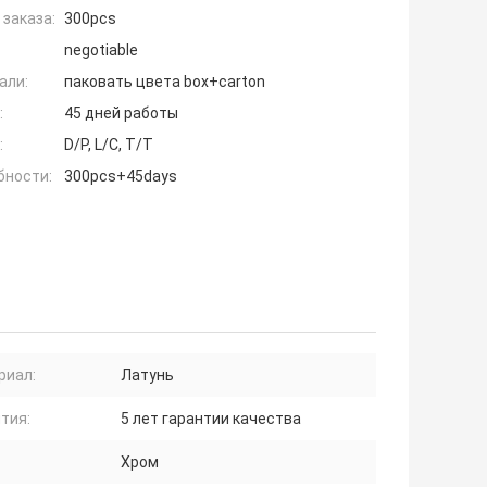
заказа:
300pcs
negotiable
али:
паковать цвета box+carton
:
45 дней работы
:
D/P, L/C, T/T
бности:
300pcs+45days
риал:
Латунь
тия:
5 лет гарантии качества
Хром