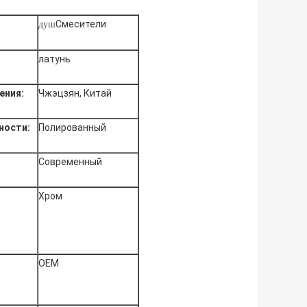
Смесители
душ
латунь
ения:
Чжэцзян, Китай
ности:
Полированный
Современный
Хром
ОЕМ