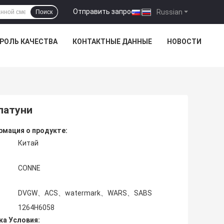
Отправить запрос
|
Russian
Поиск
РОЛЬ КАЧЕСТВА
КОНТАКТНЫЕ ДАННЫЕ
НОВОСТИ
латуни
мация о продукте:
Китай
CONNE
DVGW、ACS、watermark、WARS、SABS
1264H6058
ка Условия: