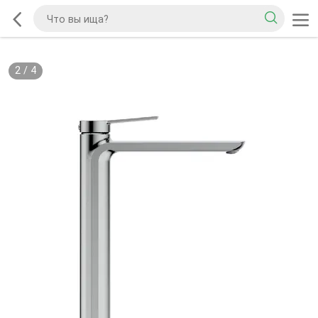
2
/
4