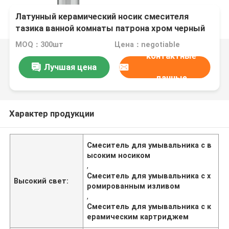
Латунный керамический носик смесителя
тазика ванной комнаты патрона хром черный
высокий
MOQ：300шт
Цена：negotiable
контактные
Лучшая цена
данные
Характер продукции
Смеситель для умывальника с в
ысоким носиком
,
Смеситель для умывальника с х
Высокий свет:
ромированным изливом
,
Смеситель для умывальника с к
ерамическим картриджем