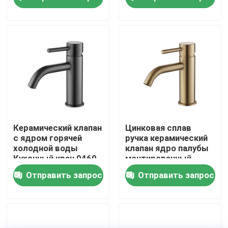
холодная кухонная
крана с рукояткой из
цинкового сплава
Наша фабрика
контроль качества
контактные данные
Новости
Керамический клапан
Цинковая сплав
с ядром горячей
ручка керамический
холодной воды
клапан ядро палубы
Faucet смесителя кухни
Кухонный кран 0460
монтированный
серии Цинковый
кухонный микшер
Отправить запрос
Отправить запрос
сплав смешивающий
крана 0460
кран
Faucet таза мытья
Faucet смесителя ливня