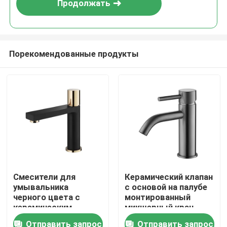
Продолжать
Порекомендованные продукты
Главная страница
Смесители для
Керамический клапан
умывальника
с основой на палубе
Продукция
черного цвета с
монтированный
керамическим
микшерный кран
картриджем 25 мм
0460 Горячая
Отправить запрос
Отправить запрос
О Компании