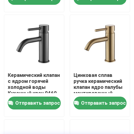
холодная кухонная
крана с рукояткой из
цинкового сплава
Наша фабрика
контроль качества
контактные данные
Новости
Керамический клапан
Цинковая сплав
с ядром горячей
ручка керамический
холодной воды
клапан ядро палубы
Faucet смесителя кухни
Кухонный кран 0460
монтированный
серии Цинковый
кухонный микшер
Отправить запрос
Отправить запрос
сплав смешивающий
крана 0460
кран
Faucet таза мытья
Faucet смесителя ливня