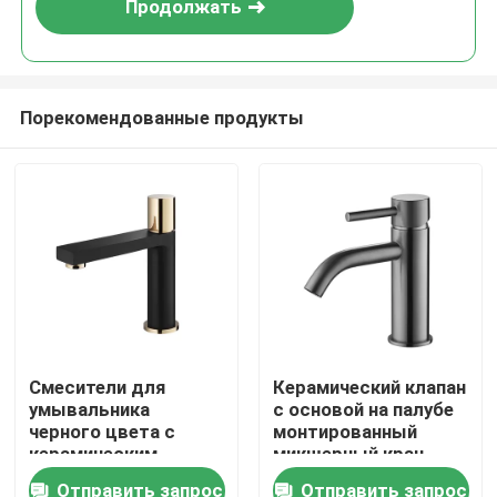
Продолжать
Порекомендованные продукты
Главная страница
Смесители для
Керамический клапан
умывальника
с основой на палубе
Продукция
черного цвета с
монтированный
керамическим
микшерный кран
картриджем 25 мм
0460 Горячая
Отправить запрос
Отправить запрос
О Компании