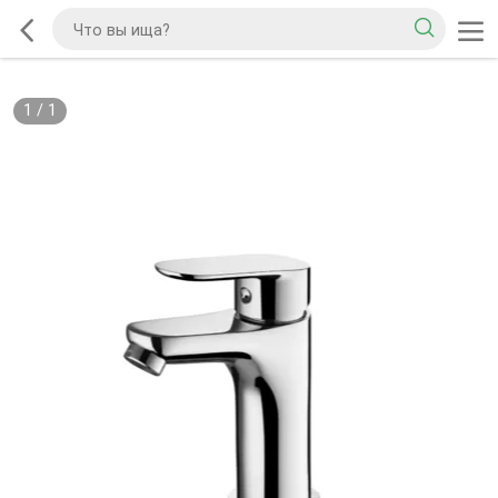
1
/
1