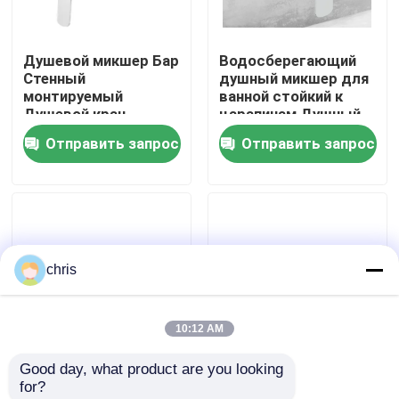
Наша фабрика
Душевой микшер Бар
Водосберегающий
Стенный
душный микшер для
монтируемый
ванной стойкий к
контроль качества
Душевой кран
царапинам Душный
Однорычажный
кран без родника
Отправить запрос
Отправить запрос
Душевой микшер
контактные данные
Для открытой
установки G1/2,
Chorme
Новости
chris
Faucet смесителя кухни
10:12 AM
Faucet таза мытья
Good day, what product are you looking 
Устойчивость к
Стена крана ванны
for?
Faucet смесителя ливня
старению смесителя
Bathroom