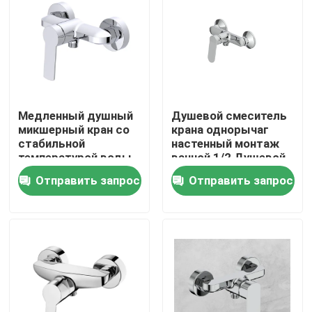
Медленный душный
Душевой смеситель
микшерный кран со
крана однорычаг
стабильной
настенный монтаж
температурой воды
ванной 1/2 Душевой
с антикаменной
выпуск Нижняя
Отправить запрос
Отправить запрос
конструкцией и FOB
Главная страница
Продукция
О Компании