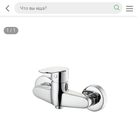
1
/
1