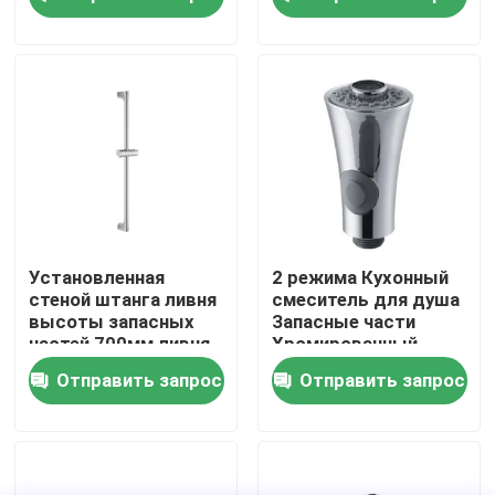
отделки
Наша фабрика
контроль качества
контактные данные
Новости
Установленная
2 режима Кухонный
стеной штанга ливня
смеситель для душа
высоты запасных
Запасные части
Faucet смесителя кухни
частей 700мм ливня
Хромированный
ванной комнаты
АБС-пластик
Отправить запрос
Отправить запрос
ручная
Смеситель для
раковины
Faucet таза мытья
Распылительная
головка
Faucet смесителя ливня