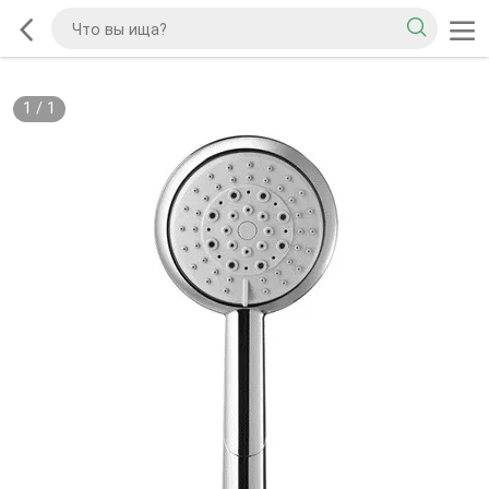
1
/
1