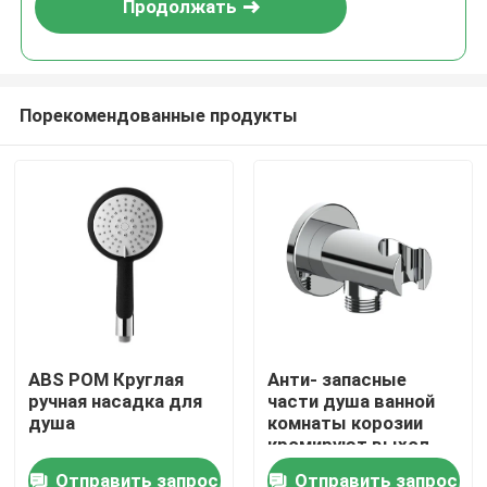
Продолжать
Порекомендованные продукты
Главная страница
ABS POM Круглая
Анти- запасные
ручная насадка для
части душа ванной
Продукция
душа
комнаты корозии
кромируют выход
стены шланга душа
Отправить запрос
Отправить запрос
О Компании