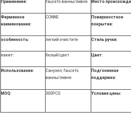
Применение:
faucets ванны/ливня
Место происхожде
Фирменное
CONNE
Поверхностное
наименование:
покрытие:
особенность:
легкий очистите
Стиль ручки:
пакет
:
белый/цвет
Цвет:
Использование:
Санузел, faucets
Подгонянная
ванны/ливня
поддержка:
MOQ:
300PCS
Условие цены: