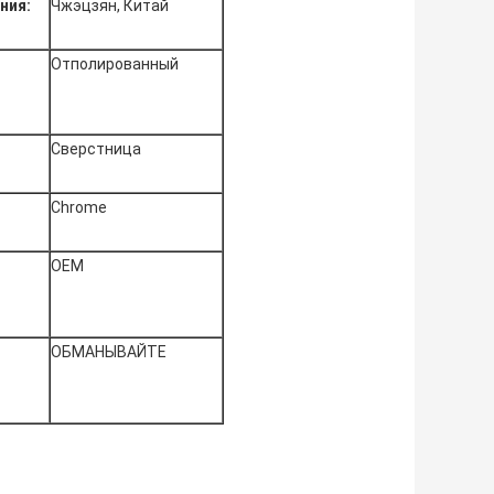
ния:
Чжэцзян, Китай
Отполированный
Сверстница
Chrome
OEM
ОБМАНЫВАЙТЕ