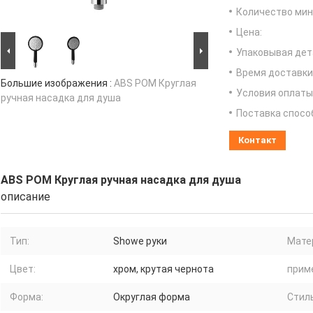
Количество мин 
Цена:
Упаковывая дет
Время доставки
Большие изображения :
ABS POM Круглая
Условия оплаты
ручная насадка для душа
Поставка спосо
Контакт
ABS POM Круглая ручная насадка для душа
описание
Тип:
Showe руки
Мате
Цвет:
хром, крутая чернота
прим
Форма:
Округлая форма
Стиль