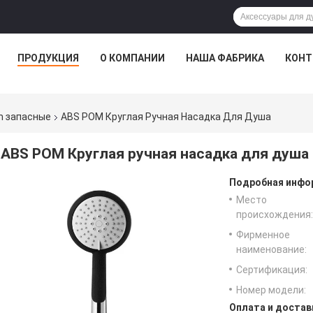
ПРОДУКЦИЯ
О КОМПАНИИ
НАША ФАБРИКА
КОНТ
m запасные
ABS POM Круглая Ручная Насадка Для Душа
ABS POM Круглая ручная насадка для душа
Подробная инфор
Место
происхождения:
Фирменное
наименование:
Сертификация:
Номер модели:
Оплата и достав