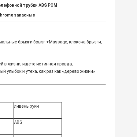
елефонной трубки ABS POM
Chrome запасные
рмальные брызги брызг +Massage, клокоча брызги,
 в жизни, ищете истинная правда,
й улыбок и утеха, как раз как «дерево жизни»
ливень руки
ABS