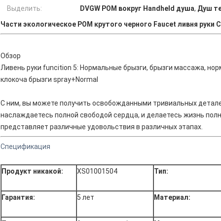
Выделить:
DVGW POM вокруг Handheld душа
,
Душ т
Части экологическое POM крутого черного Faucet ливня руки 
Обзор
Ливень руки funcition 5: Нормальные брызги, брызги массажа, но
клокоча брызги spray+Normal
С ним, вы можете получить освобожданными тривиальных деталей
наслаждаетесь полной свободой сердца, и делаетесь жизнь полны
представляет различные удовольствия в различных этапах.
Спецификация
Продукт никакой:
XS01001504
Тип:
Гарантия:
5 лет
Материал: