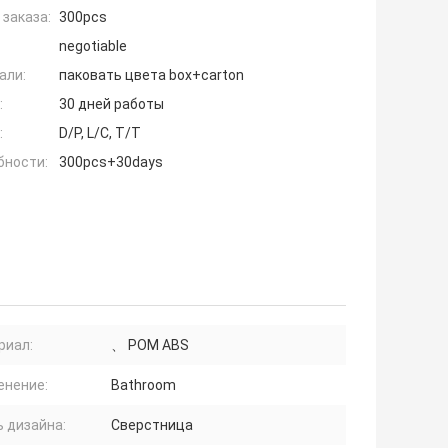
заказа:
300pcs
negotiable
али:
паковать цвета box+carton
:
30 дней работы
:
D/P, L/C, T/T
бности:
300pcs+30days
риал:
、 POM ABS
енение:
Bathroom
 дизайна:
Сверстница