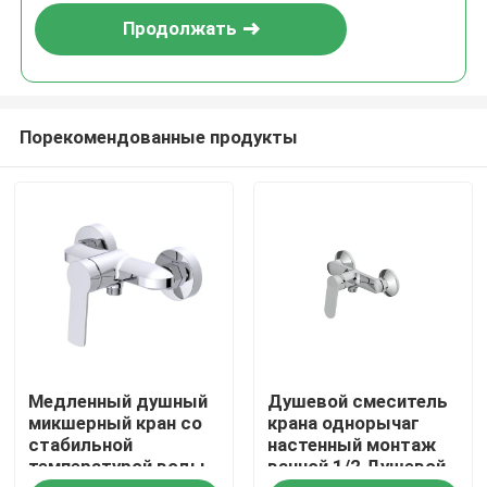
Продолжать
Порекомендованные продукты
Главная страница
Медленный душный
Душевой смеситель
Продукция
микшерный кран со
крана однорычаг
стабильной
настенный монтаж
температурой воды
ванной 1/2 Душевой
О Компании