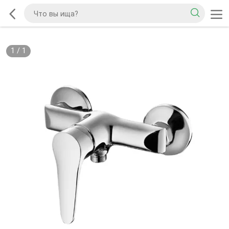
1
/
1