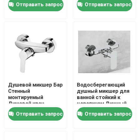
с антикаменной
выпуск Нижняя
Отправить запрос
Отправить запрос
конструкцией и FOB
Наша фабрика
контроль качества
контактные данные
Новости
Душевой микшер Бар
Водосберегающий
Стенный
душный микшер для
Faucet смесителя кухни
монтируемый
ванной стойкий к
Душевой кран
царапинам Душный
Однорычажный
кран без родника
Отправить запрос
Отправить запрос
Душевой микшер
Faucet таза мытья
Для открытой
установки G1/2,
Chorme
Faucet смесителя ливня