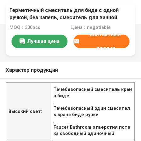
Герметичный смеситель для биде с одной
ручкой, без капель, смеситель для ванной
комнаты с одним отверстием
MOQ：300pcs
Цена：negotiable
контактные
Лучшая цена
данные
Характер продукции
Течебезопасный смеситель кран
а биде
,
Течебезопасный один смесител
Высокий свет:
ь крана биде ручки
,
Faucet Bathroom отверстия поте
ка свободный одиночный