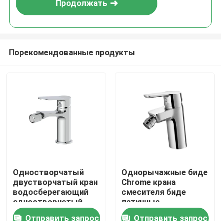
Продолжать
Порекомендованные продукты
Главная страница
Одностворчатый
Однорычажные биде
двустворчатый кран
Chrome крана
Продукция
водосберегающий
смесителя биде
одностворчатый
латунные
монтаж прочная
современные для
Отправить запрос
Отправить запрос
О Компании