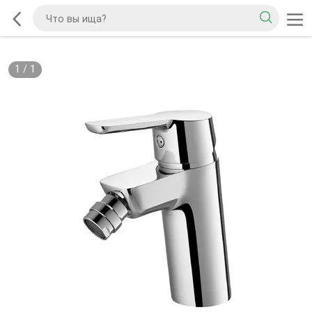
1
/
1