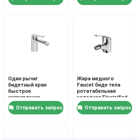
поверхность хром
санузла туалета
Bathroom
Наша фабрика
контроль качества
контактные данные
Новости
Один рычаг
Жара медного
бидетный кран
Faucet биде тела
быстрое
ротатабельная
Faucet смесителя кухни
исправление
холодная Electrified
обещание простой
серебряное
Отправить запрос
Отправить запрос
дизайн прочный
поверхность хром
Faucet таза мытья
Faucet смесителя ливня